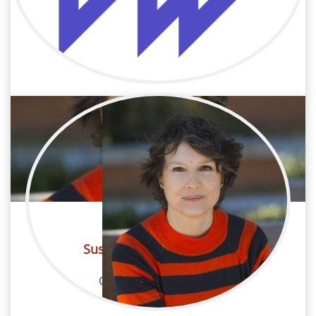
Celia R. Revert
Cine / Postproducción
Etalonadora
Susana Muniain Aizcorbe
Cine / Postproducción
Etalonadora