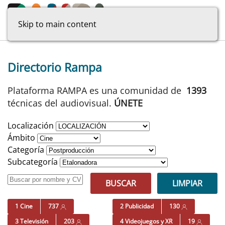
Skip to main content
Directorio Rampa
Plataforma RAMPA es una comunidad de
1393
técnicas del audiovisual.
ÚNETE
Localización
Ámbito
Categoría
Subcategoría
BUSCAR
LIMPIAR
1 Cine
737
2 Publicidad
130
3 Televisión
203
4 Videojuegos y XR
19