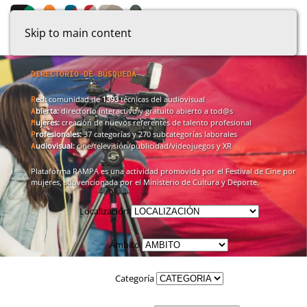
Skip to main content
DIRECTORIO DE BÚSQUEDA
ed:
comunidad de
1393
técnicas del audiovisual
R
bierta:
directorio interactivo y gratuito abierto a tod@s
A
ujeres:
creación de nuevos referentes de talento profesional
M
rofesionales:
37 categorías y 270 subcategorías laborales
P
udiovisual:
cine/televisión/publicidad/videojuegos y XR
A
Plataforma RAMPA es una actividad promovida por el Festival de Cine por
mujeres, subvencionada por el Ministerio de Cultura y Deporte.
Localización
Ámbito
Categoría