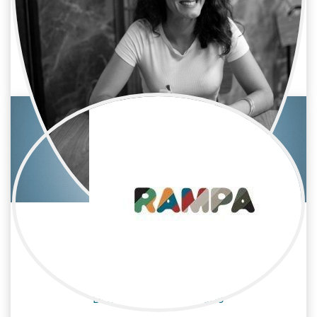
Anaïs Zebrowski
Cine / Estilista/Vestuario
Diseñadora de vestuario
Beatriz San Juan
Cine / Estilista/Vestuario
Diseñadora de vestuario