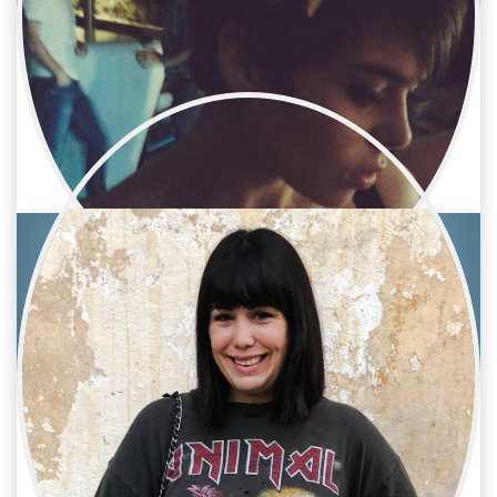
Helena Alba Valdés
Cine / Estilista/Vestuario
Diseñadora de vestuario
María Alemán Cabañero