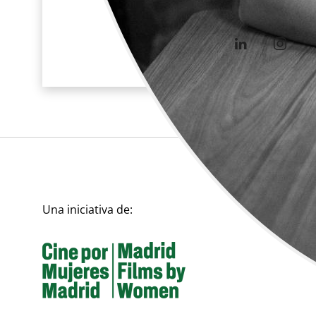
Móvil:
661092063
Una iniciativa de: