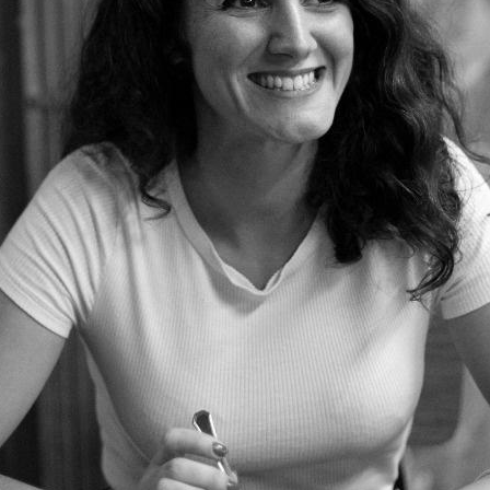
Anaïs Zebrowski
Cine | Estilista/Vestuario | Diseñadora de vestuario
Cine, Estilista/Vestuario, Diseñadora de vestuario
Biografía
 Madrid
Diseñadora de vestuario 
ópera, cine y televisión.
i@gmail.com