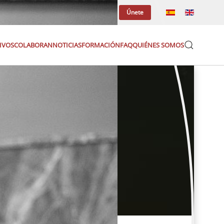
Categorías
|
Directorio
|
Login
Únete
IVOS
COLABORAN
NOTICIAS
FORMACIÓN
FAQ
QUIÉNES SOMOS