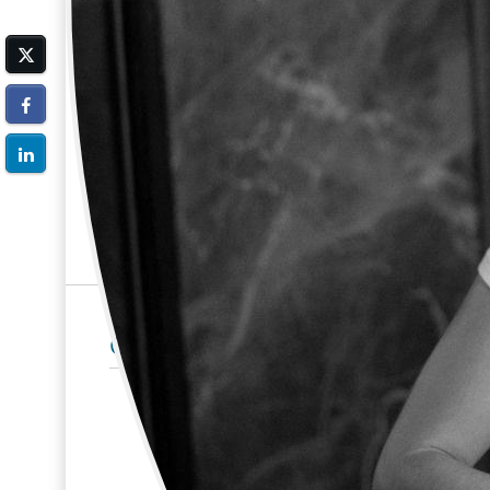
Contacto
Comunidad autónoma:
Comunidad de
Email
anaiszebrowsk