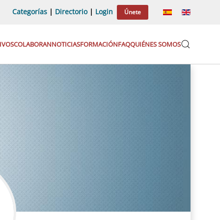
Categorías
|
Directorio
|
Login
Únete
IVOS
COLABORAN
NOTICIAS
FORMACIÓN
FAQ
QUIÉNES SOMOS