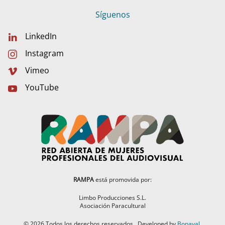
Síguenos
LinkedIn
Instagram
Vimeo
YouTube
RAMPA
está promovida por:
Limbo Producciones S.L.
Asociación Paracultural
©
2026
Todos los derechos reservados.
Developed by
Bonaval
.