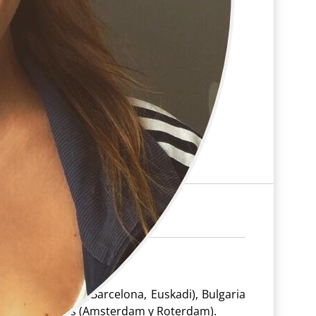
ía y props buyer.
ra.
España (Madrid, Barcelona, Euskadi), Bulgaria
) y Paises Bajos (Amsterdam y Roterdam).