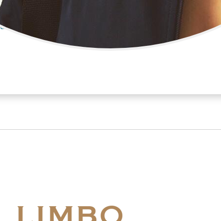
mdb.com/name/nm6543156/?