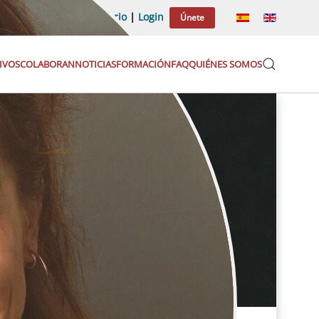
Categorías
|
Directorio
|
Login
Únete
IVOS
COLABORAN
NOTICIAS
FORMACIÓN
FAQ
QUIÉNES SOMOS