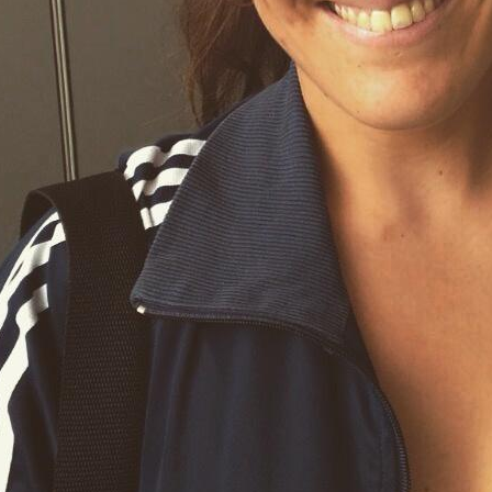
Patricia San Martín
Cine | Arte | Regidora de arte
Cine, Arte, Regidora de arte
Biografía
Asistencia de arte, regidur
Local en Barcelona y Navar
ail.com
Experiencia en rodajes en 
(Sofia), Rumania (Bucarest