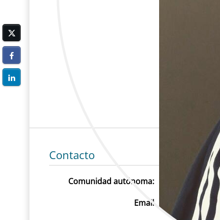
Contacto
Comunidad autónoma:
Cataluña
Email
patri.sm@hotm