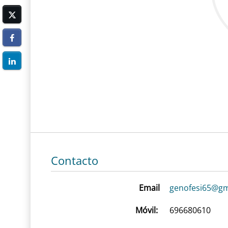
Contacto
Email
genofesi65@gm
Móvil:
696680610