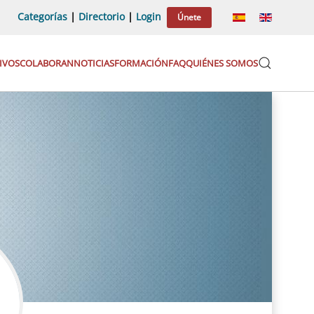
Categorías
|
Directorio
|
Login
Únete
IVOS
COLABORAN
NOTICIAS
FORMACIÓN
FAQ
QUIÉNES SOMOS