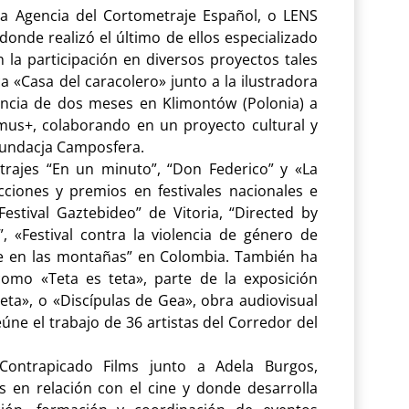
 la Agencia del Cortometraje Español, o LENS
 donde realizó el último de ellos especializado
 la participación en diversos proyectos tales
ca «Casa del caracolero» junto a la ilustradora
ancia de dos meses en Klimontów (Polonia) a
mus+, colaborando en un proyecto cultural y
 Fundacja Camposfera.
trajes “En un minuto”, “Don Federico” y «La
cciones y premios en festivales nacionales e
Festival Gaztebideo” de Vitoria, “Directed by
 «Festival contra la violencia de género de
cine en las montañas” en Colombia. También ha
como «Teta es teta», parte de la exposición
eta», o «Discípulas de Gea», obra audiovisual
ne el trabajo de 36 artistas del Corredor del
 Contrapicado Films junto a Adela Burgos,
 en relación con el cine y donde desarrolla