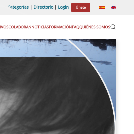
Categorías
|
Directorio
|
Login
Únete
IVOS
COLABORAN
NOTICIAS
FORMACIÓN
FAQ
QUIÉNES SOMOS