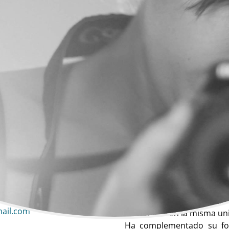
Elvira Ongil Escribano
Cine | Dirección | Directora
Cine, Dirección, Directora de cine
Biografía
ncha
Licenciada en Comunicació
de Madrid con Postgrado 
mail.com
culturales» en la misma un
Ha complementado su for