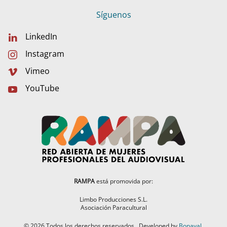
Síguenos
LinkedIn
Instagram
Vimeo
YouTube
RAMPA
está promovida por:
Limbo Producciones S.L.
Asociación Paracultural
©
2026
Todos los derechos reservados.
Developed by
Bonaval
.