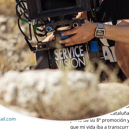
Andalu Vila San Juan Mir
Cine | Cámara | Operadora de cámara
Cine, Cámara, Operadora de cámara
Biografía
Desde mucho antes de se
Audiovisuales de Catalu
ail.com
parte de su 8ª promoción 
que mi vida iba a transcur