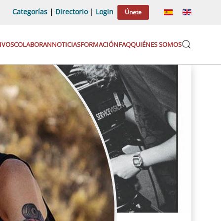
Categorías
|
Directorio
|
Login
Únete
IVOS
COLABORAN
NOTICIAS
FORMACIÓN
FAQ
QUIÉNES SOMOS