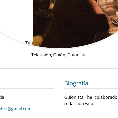
Amanda Torres
Televisión | Guión | Guionista
Televisión, Guión, Guionista
Biografía
cia
Guionista, he colaborado
redacción web.
bril@gmail.com