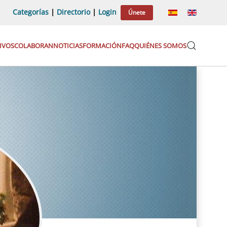
Categorías
|
Directorio
|
Login
Únete
IVOS
COLABORAN
NOTICIAS
FORMACIÓN
FAQ
QUIÉNES SOMOS