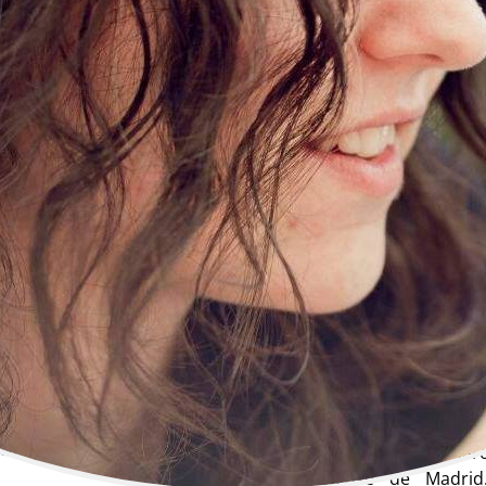
Adela Burgos
Cine | Montaje | Montadora
Cine, Montaje, Montadora
Biografía
ncha
Estudié Ingeniería Técni
Sonido e Imagen en la Uni
@hotmail.com
en Perspectiva de Género
Complutense de Madrid