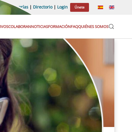
Categorías
|
Directorio
|
Login
Únete
IVOS
COLABORAN
NOTICIAS
FORMACIÓN
FAQ
QUIÉNES SOMOS