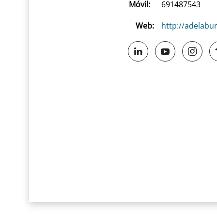
Móvil:
691487543
Web:
http://adelabu