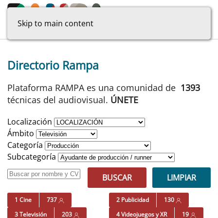
Skip to main content
Directorio Rampa
Plataforma RAMPA es una comunidad de
1393
técnicas del audiovisual.
ÚNETE
Localización
Ámbito
Categoría
Subcategoría
BUSCAR
LIMPIAR
1 Cine
737
2 Publicidad
130
3 Televisión
203
4 Videojuegos y XR
19