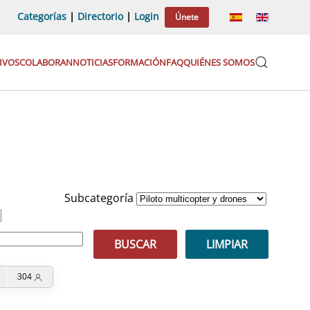
Categorías
|
Directorio
|
Login
Únete
IVOS
COLABORAN
NOTICIAS
FORMACIÓN
FAQ
QUIÉNES SOMOS
Subcategoría
BUSCAR
LIMPIAR
304