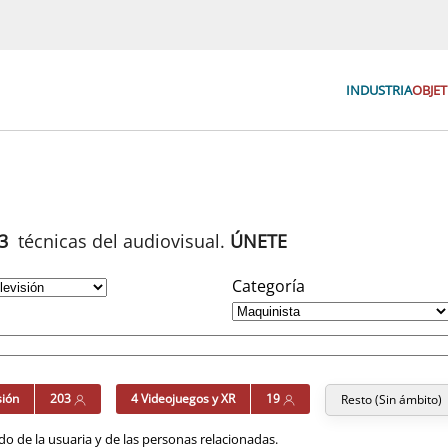
INDUSTRIA
OBJET
93
técnicas del audiovisual.
ÚNETE
Categoría
sión
203
4 Videojuegos y XR
19
Resto (Sin ámbito)
o de la usuaria y de las personas relacionadas.