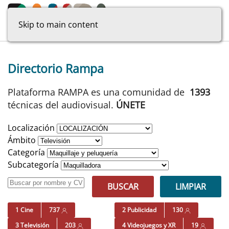
Skip to main content
Directorio Rampa
Plataforma RAMPA es una comunidad de
1393
técnicas del audiovisual.
ÚNETE
Localización
Ámbito
Categoría
Subcategoría
BUSCAR
LIMPIAR
1 Cine
737
2 Publicidad
130
3 Televisión
203
4 Videojuegos y XR
19