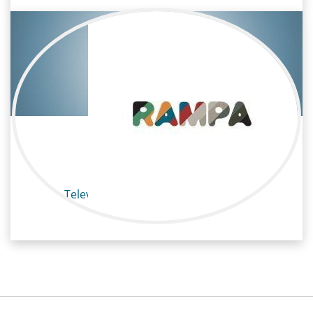
Sara Sánchez Silos
Televisión / Maquillaje y peluquería
Maquilladora