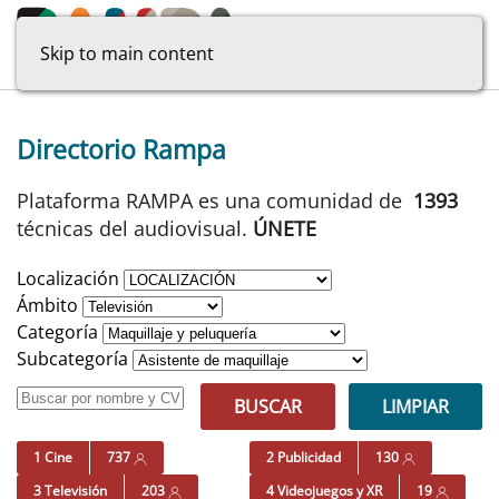
Skip to main content
Directorio Rampa
Plataforma RAMPA es una comunidad de
1393
técnicas del audiovisual.
ÚNETE
Localización
Ámbito
Categoría
Subcategoría
BUSCAR
LIMPIAR
1 Cine
737
2 Publicidad
130
3 Televisión
203
4 Videojuegos y XR
19