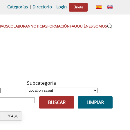
Categorías
|
Directorio
|
Login
Únete
IVOS
COLABORAN
NOTICIAS
FORMACIÓN
FAQ
QUIÉNES SOMOS
Subcategoría
BUSCAR
LIMPIAR
304