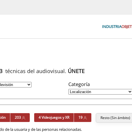
INDUSTRIA
OBJET
93
técnicas del audiovisual.
ÚNETE
Categoría
sión
203
4 Videojuegos y XR
19
Resto (Sin ámbito)
o de la usuaria y de las personas relacionadas.