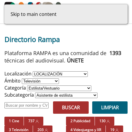
Skip to main content
Directorio Rampa
Plataforma RAMPA es una comunidad de
1393
técnicas del audiovisual.
ÚNETE
Localización
Ámbito
Categoría
Subcategoría
BUSCAR
LIMPIAR
1 Cine
737
2 Publicidad
130
3 Televisión
203
4 Videojuegos y XR
19