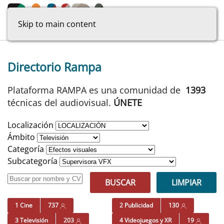
Skip to main content
Directorio Rampa
Plataforma RAMPA es una comunidad de
1393
técnicas del audiovisual.
ÚNETE
Localización
Ámbito
Categoría
Subcategoría
BUSCAR
LIMPIAR
1 Cine
737
2 Publicidad
130
3 Televisión
203
4 Videojuegos y XR
19