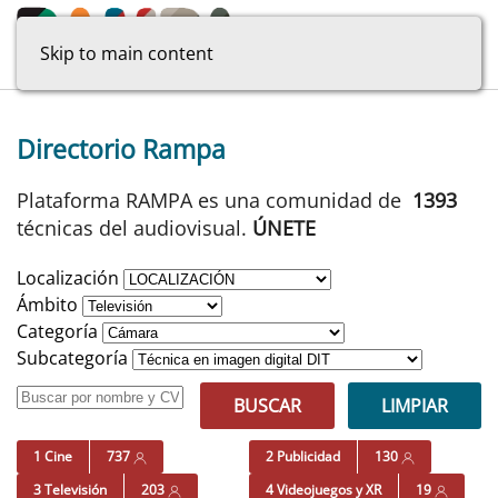
Skip to main content
Directorio Rampa
Plataforma RAMPA es una comunidad de
1393
técnicas del audiovisual.
ÚNETE
Localización
Ámbito
Categoría
Subcategoría
BUSCAR
LIMPIAR
1 Cine
737
2 Publicidad
130
3 Televisión
203
4 Videojuegos y XR
19