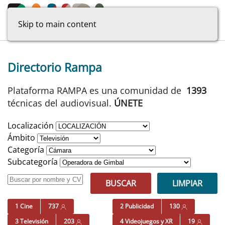
Skip to main content
Directorio Rampa
Plataforma RAMPA es una comunidad de
1393
técnicas del audiovisual.
ÚNETE
Localización
Ámbito
Categoría
Subcategoría
BUSCAR
LIMPIAR
1 Cine
737
2 Publicidad
130
3 Televisión
203
4 Videojuegos y XR
19