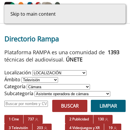
Skip to main content
Directorio Rampa
Plataforma RAMPA es una comunidad de
1393
técnicas del audiovisual.
ÚNETE
Localización
Ámbito
Categoría
Subcategoría
BUSCAR
LIMPIAR
1 Cine
737
2 Publicidad
130
3 Televisión
203
4 Videojuegos y XR
19