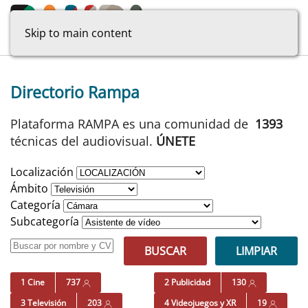
Skip to main content
Directorio Rampa
Plataforma RAMPA es una comunidad de
1393
técnicas del audiovisual.
ÚNETE
Localización
Ámbito
Categoría
Subcategoría
BUSCAR
LIMPIAR
1 Cine
737
2 Publicidad
130
3 Televisión
203
4 Videojuegos y XR
19