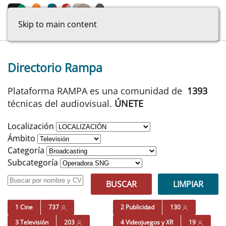
Skip to main content
Directorio Rampa
Plataforma RAMPA es una comunidad de
1393
técnicas del audiovisual.
ÚNETE
Localización
Ámbito
Categoría
Subcategoría
BUSCAR
LIMPIAR
1 Cine
737
2 Publicidad
130
3 Televisión
203
4 Videojuegos y XR
19