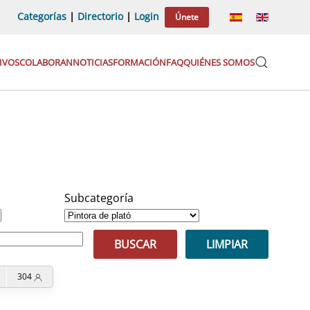
Categorías
|
Directorio
|
Login
Únete
IVOS
COLABORAN
NOTICIAS
FORMACIÓN
FAQ
QUIÉNES SOMOS
Subcategoría
BUSCAR
LIMPIAR
304