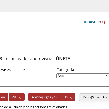
INDUSTRIA
OBJET
93
técnicas del audiovisual.
ÚNETE
Categoría
sión
203
4 Videojuegos y XR
19
Resto (Sin ámbito)
o de la usuaria y de las personas relacionadas.