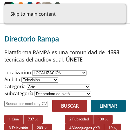
Skip to main content
Directorio Rampa
Plataforma RAMPA es una comunidad de
1393
técnicas del audiovisual.
ÚNETE
Localización
Ámbito
Categoría
Subcategoría
BUSCAR
LIMPIAR
1 Cine
737
2 Publicidad
130
3 Televisión
203
4 Videojuegos y XR
19