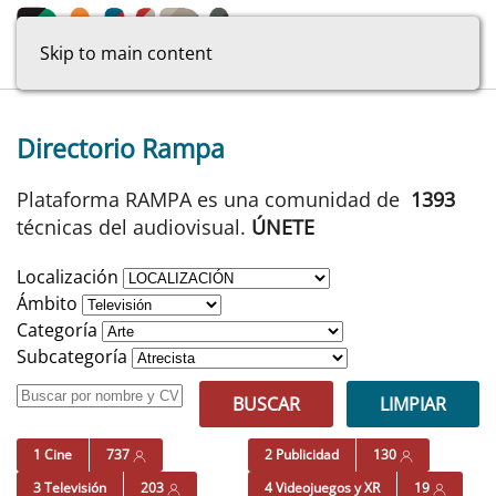
Skip to main content
Directorio Rampa
Plataforma RAMPA es una comunidad de
1393
técnicas del audiovisual.
ÚNETE
Localización
Ámbito
Categoría
Subcategoría
BUSCAR
LIMPIAR
1 Cine
737
2 Publicidad
130
3 Televisión
203
4 Videojuegos y XR
19