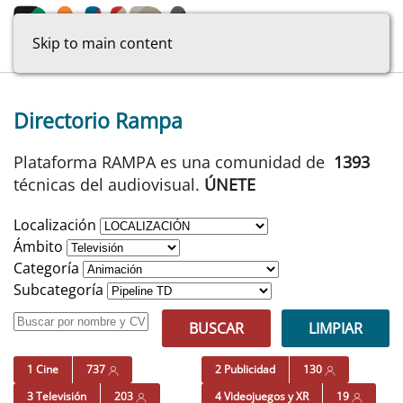
Skip to main content
Directorio Rampa
Plataforma RAMPA es una comunidad de
1393
técnicas del audiovisual.
ÚNETE
Localización
Ámbito
Categoría
Subcategoría
BUSCAR
LIMPIAR
1 Cine
737
2 Publicidad
130
3 Televisión
203
4 Videojuegos y XR
19