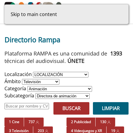
Skip to main content
Directorio Rampa
Plataforma RAMPA es una comunidad de
1393
técnicas del audiovisual.
ÚNETE
Localización
Ámbito
Categoría
Subcategoría
BUSCAR
LIMPIAR
1 Cine
737
2 Publicidad
130
3 Televisión
203
4 Videojuegos y XR
19