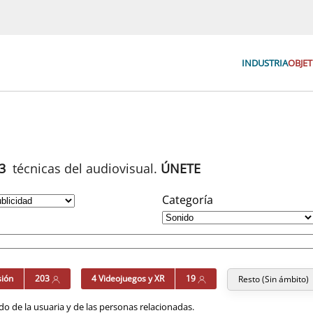
INDUSTRIA
OBJET
93
técnicas del audiovisual.
ÚNETE
Categoría
sión
203
4 Videojuegos y XR
19
Resto (Sin ámbito)
o de la usuaria y de las personas relacionadas.