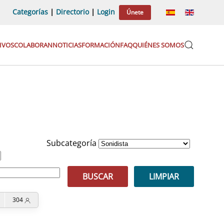
Categorías
|
Directorio
|
Login
Únete
IVOS
COLABORAN
NOTICIAS
FORMACIÓN
FAQ
QUIÉNES SOMOS
Subcategoría
BUSCAR
LIMPIAR
304