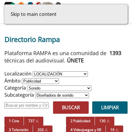
Skip to main content
Directorio Rampa
Plataforma RAMPA es una comunidad de
1393
técnicas del audiovisual.
ÚNETE
Localización
Ámbito
Categoría
Subcategoría
BUSCAR
LIMPIAR
1 Cine
737
2 Publicidad
130
3 Televisión
203
4 Videojuegos y XR
19