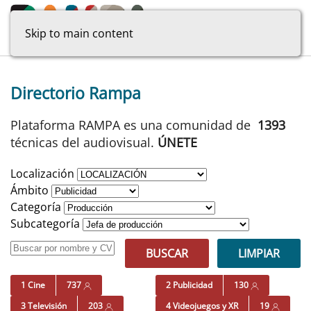
Skip to main content
Directorio Rampa
Plataforma RAMPA es una comunidad de
1393
técnicas del audiovisual.
ÚNETE
Localización
Ámbito
Categoría
Subcategoría
BUSCAR
LIMPIAR
1 Cine
737
2 Publicidad
130
3 Televisión
203
4 Videojuegos y XR
19