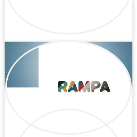
Carmen Alemán Guerra
Publicidad / Producción
Jefa de producción
Emma Patiño
Publicidad / Producción
Jefa de producción