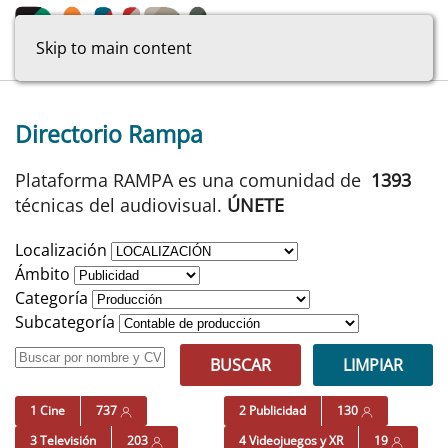
Skip to main content
Directorio Rampa
Plataforma RAMPA es una comunidad de
1393
técnicas del audiovisual.
ÚNETE
Localización
Ámbito
Categoría
Subcategoría
BUSCAR
LIMPIAR
1 Cine
737
2 Publicidad
130
3 Televisión
203
4 Videojuegos y XR
19