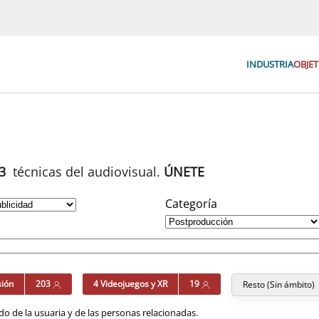
INDUSTRIA
OBJET
93
técnicas del audiovisual.
ÚNETE
Categoría
sión
203
4 Videojuegos y XR
19
Resto (Sin ámbito)
o de la usuaria y de las personas relacionadas.