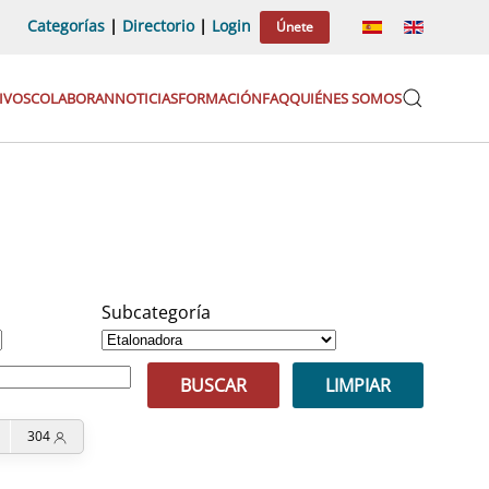
Categorías
|
Directorio
|
Login
Únete
IVOS
COLABORAN
NOTICIAS
FORMACIÓN
FAQ
QUIÉNES SOMOS
Subcategoría
BUSCAR
LIMPIAR
304