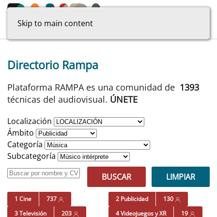
Skip to main content
Directorio Rampa
Plataforma RAMPA es una comunidad de
1393
técnicas del audiovisual.
ÚNETE
Localización
Ámbito
Categoría
Subcategoría
BUSCAR
LIMPIAR
1 Cine
737
2 Publicidad
130
3 Televisión
203
4 Videojuegos y XR
19