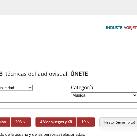
INDUSTRIA
OBJET
93
técnicas del audiovisual.
ÚNETE
Categoría
sión
203
4 Videojuegos y XR
19
Resto (Sin ámbito)
o de la usuaria y de las personas relacionadas.