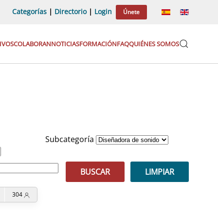
Categorías
|
Directorio
|
Login
Únete
IVOS
COLABORAN
NOTICIAS
FORMACIÓN
FAQ
QUIÉNES SOMOS
Subcategoría
BUSCAR
LIMPIAR
304