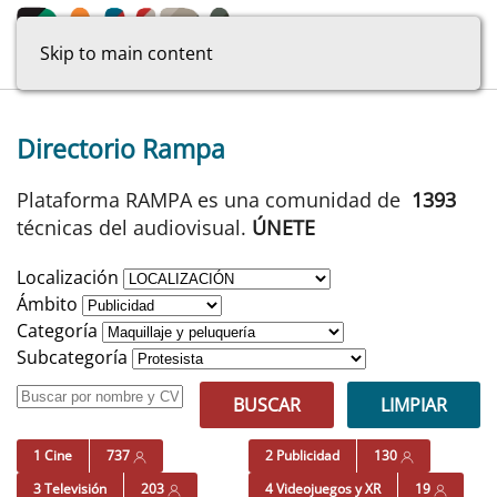
Skip to main content
Directorio Rampa
Plataforma RAMPA es una comunidad de
1393
técnicas del audiovisual.
ÚNETE
Localización
Ámbito
Categoría
Subcategoría
BUSCAR
LIMPIAR
1 Cine
737
2 Publicidad
130
3 Televisión
203
4 Videojuegos y XR
19