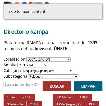
Skip to main content
Directorio Rampa
Plataforma RAMPA es una comunidad de
1393
técnicas del audiovisual.
ÚNETE
Localización
Ámbito
Categoría
Subcategoría
BUSCAR
LIMPIAR
1 Cine
737
2 Publicidad
130
3 Televisión
203
4 Videojuegos y XR
19