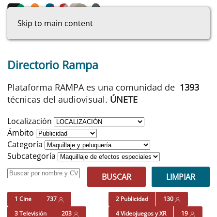
Skip to main content
Directorio Rampa
Plataforma RAMPA es una comunidad de
1393
técnicas del audiovisual.
ÚNETE
Localización
Ámbito
Categoría
Subcategoría
BUSCAR
LIMPIAR
1 Cine
737
2 Publicidad
130
3 Televisión
203
4 Videojuegos y XR
19