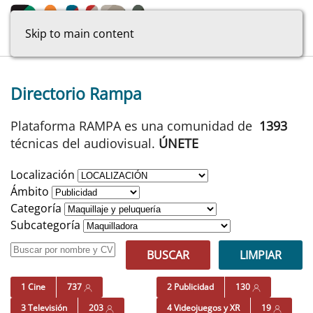
Skip to main content
Directorio Rampa
Plataforma RAMPA es una comunidad de
1393
técnicas del audiovisual.
ÚNETE
Localización
Ámbito
Categoría
Subcategoría
BUSCAR
LIMPIAR
1 Cine
737
2 Publicidad
130
3 Televisión
203
4 Videojuegos y XR
19