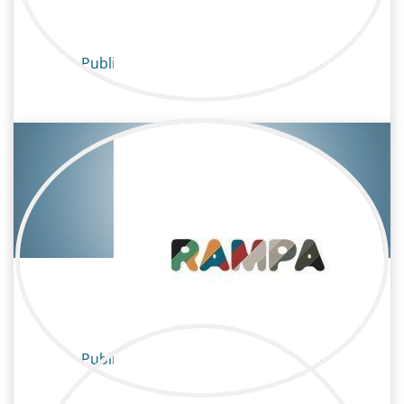
Alba Nava
Publicidad / Maquillaje y peluquería
Maquilladora
MarÍa José Ortiz
Publicidad / Maquillaje y peluquería
Maquilladora