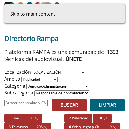
Skip to main content
Directorio Rampa
Plataforma RAMPA es una comunidad de
1393
técnicas del audiovisual.
ÚNETE
Localización
Ámbito
Categoría
Subcategoría
BUSCAR
LIMPIAR
1 Cine
737
2 Publicidad
130
3 Televisión
203
4 Videojuegos y XR
19