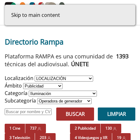
Skip to main content
Directorio Rampa
Plataforma RAMPA es una comunidad de
1393
técnicas del audiovisual.
ÚNETE
Localización
Ámbito
Categoría
Subcategoría
BUSCAR
LIMPIAR
1 Cine
737
2 Publicidad
130
3 Televisión
203
4 Videojuegos y XR
19