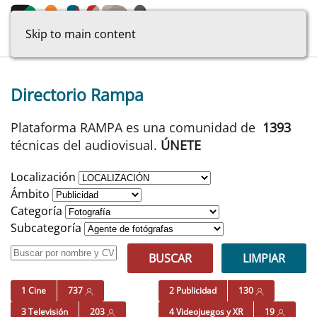
Skip to main content
Directorio Rampa
Plataforma RAMPA es una comunidad de
1393
técnicas del audiovisual.
ÚNETE
Localización
Ámbito
Categoría
Subcategoría
BUSCAR
LIMPIAR
1 Cine
737
2 Publicidad
130
3 Televisión
203
4 Videojuegos y XR
19