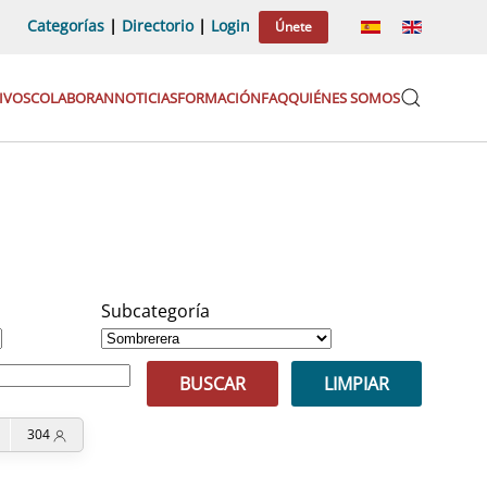
Categorías
|
Directorio
|
Login
Únete
IVOS
COLABORAN
NOTICIAS
FORMACIÓN
FAQ
QUIÉNES SOMOS
Subcategoría
BUSCAR
LIMPIAR
304