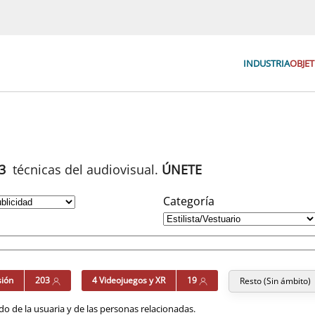
INDUSTRIA
OBJET
93
técnicas del audiovisual.
ÚNETE
Categoría
sión
203
4 Videojuegos y XR
19
Resto (Sin ámbito)
o de la usuaria y de las personas relacionadas.