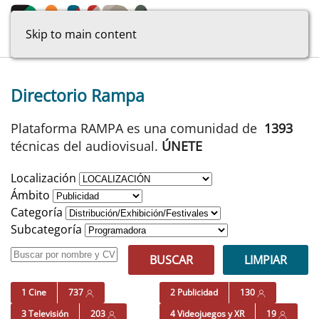
Skip to main content
Directorio Rampa
Plataforma RAMPA es una comunidad de
1393
técnicas del audiovisual.
ÚNETE
Localización
Ámbito
Categoría
Subcategoría
BUSCAR
LIMPIAR
1 Cine
737
2 Publicidad
130
3 Televisión
203
4 Videojuegos y XR
19