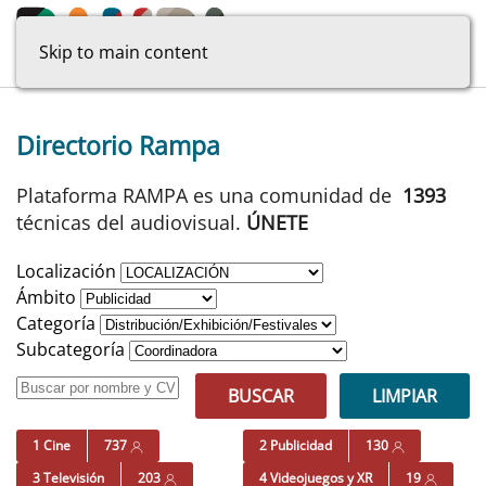
Skip to main content
Directorio Rampa
Plataforma RAMPA es una comunidad de
1393
técnicas del audiovisual.
ÚNETE
Localización
Ámbito
Categoría
Subcategoría
BUSCAR
LIMPIAR
1 Cine
737
2 Publicidad
130
3 Televisión
203
4 Videojuegos y XR
19