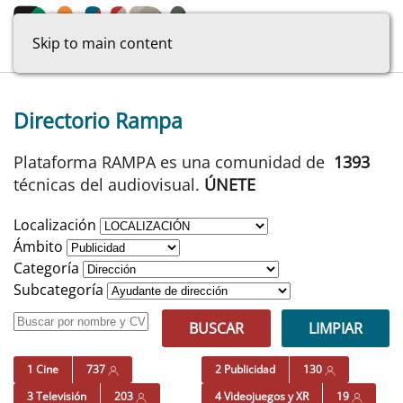
Skip to main content
Directorio Rampa
Plataforma RAMPA es una comunidad de
1393
técnicas del audiovisual.
ÚNETE
Localización
Ámbito
Categoría
Subcategoría
BUSCAR
LIMPIAR
1 Cine
737
2 Publicidad
130
3 Televisión
203
4 Videojuegos y XR
19