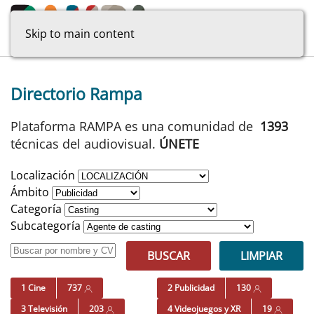
Skip to main content
Directorio Rampa
Plataforma RAMPA es una comunidad de
1393
técnicas del audiovisual.
ÚNETE
Localización
Ámbito
Categoría
Subcategoría
BUSCAR
LIMPIAR
1 Cine
737
2 Publicidad
130
3 Televisión
203
4 Videojuegos y XR
19