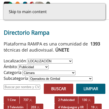
Skip to main content
Directorio Rampa
Plataforma RAMPA es una comunidad de
1393
técnicas del audiovisual.
ÚNETE
Localización
Ámbito
Categoría
Subcategoría
BUSCAR
LIMPIAR
1 Cine
737
2 Publicidad
130
3 Televisión
203
4 Videojuegos y XR
19